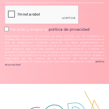
He leído y acepto la
política de privacidad
.
Responsable: Asociación de comercio de Aldaia (ACODA), con CIF G46557542. La
finalidad del tratamiento de los datos para la que usted da su consentimiento será la
dela de proporcionar contenido comercial. Los datos proporcionados se
conservarán mientras no solicite el cese de la actividad y no se cederán a terceros,
salvo obligación legal. Ud. tiene derecho al acceso, rectificación o a solicitar su
supresión cuando los datos ya no sean necesarios para los fines que fueron recogidos
en los términos previstos en la Ley, que podrá ejercitar mediante escrito dirigido al
responsable de los mismos en la dirección de correo electrónico
info@compraldaia.com. Puede consultar información adicional en nuestra
política
de privacidad
.