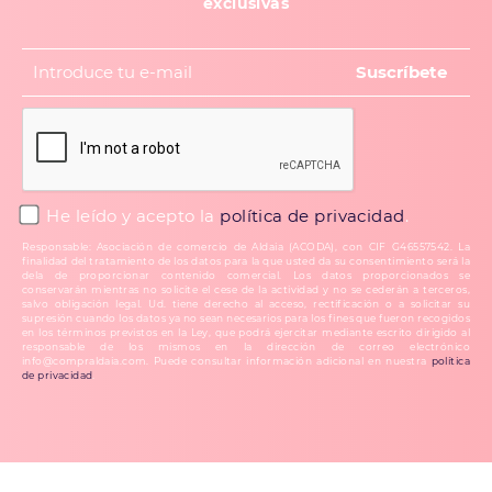
exclusivas
He leído y acepto la
política de privacidad
.
Responsable: Asociación de comercio de Aldaia (ACODA), con CIF G46557542. La
finalidad del tratamiento de los datos para la que usted da su consentimiento será la
dela de proporcionar contenido comercial. Los datos proporcionados se
conservarán mientras no solicite el cese de la actividad y no se cederán a terceros,
salvo obligación legal. Ud. tiene derecho al acceso, rectificación o a solicitar su
supresión cuando los datos ya no sean necesarios para los fines que fueron recogidos
en los términos previstos en la Ley, que podrá ejercitar mediante escrito dirigido al
responsable de los mismos en la dirección de correo electrónico
info@compraldaia.com. Puede consultar información adicional en nuestra
política
de privacidad
.