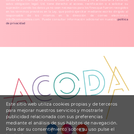
salvo obligación legal. Ud. tiene derecho al acceso, rectificación o a solicitar su
supresión cuando los datos ya no sean necesarios para los fines que fueron recogidos
en los términos previstos en la Ley, que podrá ejercitar mediante escrito dirigido al
responsable de los mismos en la dirección de correo electrónico
info@compraldaia.com. Puede consultar información adicional en nuestra
política
de privacidad
.
Este sitio web utiliza cookies propias y de terceros
para mejorar nuestros servicios y mostrarle
publicidad relacionada con sus preferencias
mediante el análisis de sus hábitos de navegación.
Para dar su consentimiento sobre su uso pulse el