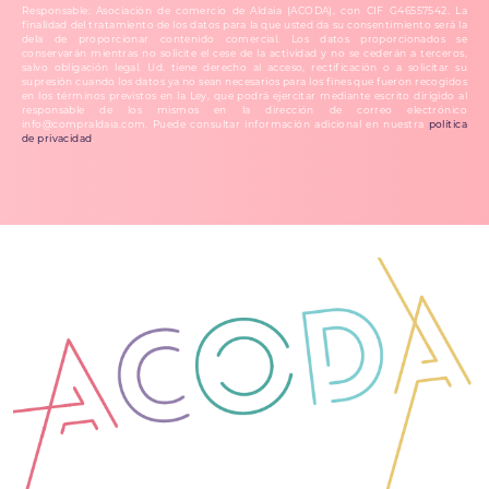
Responsable: Asociación de comercio de Aldaia (ACODA), con CIF G46557542. La
finalidad del tratamiento de los datos para la que usted da su consentimiento será la
dela de proporcionar contenido comercial. Los datos proporcionados se
conservarán mientras no solicite el cese de la actividad y no se cederán a terceros,
salvo obligación legal. Ud. tiene derecho al acceso, rectificación o a solicitar su
supresión cuando los datos ya no sean necesarios para los fines que fueron recogidos
en los términos previstos en la Ley, que podrá ejercitar mediante escrito dirigido al
responsable de los mismos en la dirección de correo electrónico
info@compraldaia.com. Puede consultar información adicional en nuestra
política
de privacidad
.