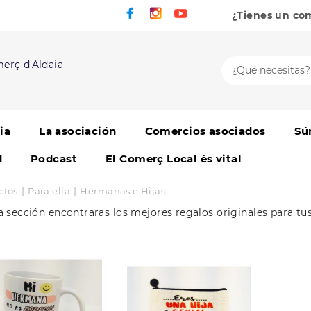
¿Tienes un co
erç d'Aldaia
ia
La asociación
Comercios asociados
Sú
d
Podcast
El Comerç Local és vital
|
|
ctos
Para ella
Hermanas e Hijas
a sección encontraras los mejores regalos originales para tus