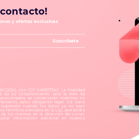
contacto!
nes y ofertas exclusivas
d
.
(ACODA), con CIF G46557542. La finalidad
d da su consentimiento será la dela de
oporcionados se conservarán mientras no
terceros, salvo obligación legal. Ud. tiene
su supresión cuando los datos ya no sean
los términos previstos en la Ley, que podrá
le de los mismos en la dirección de correo
ultar información adicional en nuestra