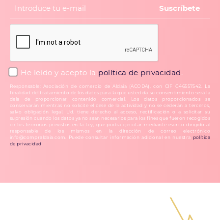
He leído y acepto la
política de privacidad
.
Responsable: Asociación de comercio de Aldaia (ACODA), con CIF G46557542. La
finalidad del tratamiento de los datos para la que usted da su consentimiento será la
dela de proporcionar contenido comercial. Los datos proporcionados se
conservarán mientras no solicite el cese de la actividad y no se cederán a terceros,
salvo obligación legal. Ud. tiene derecho al acceso, rectificación o a solicitar su
supresión cuando los datos ya no sean necesarios para los fines que fueron recogidos
en los términos previstos en la Ley, que podrá ejercitar mediante escrito dirigido al
responsable de los mismos en la dirección de correo electrónico
info@compraldaia.com. Puede consultar información adicional en nuestra
política
de privacidad
.