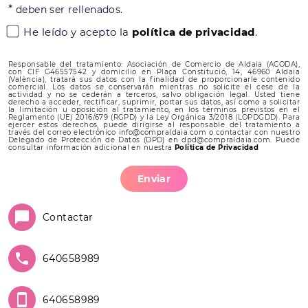
*
deben ser rellenados.
He leído y acepto la
política de privacidad
.
Responsable del tratamiento: Asociación de Comercio de Aldaia (ACODA),
con CIF G46557542 y domicilio en Plaça Constitució, 14, 46960 Aldaia
(València), tratará sus datos con la finalidad de proporcionarle contenido
comercial. Los datos se conservarán mientras no solicite el cese de la
actividad y no se cederán a terceros, salvo obligación legal. Usted tiene
derecho a acceder, rectificar, suprimir, portar sus datos, así como a solicitar
la limitación u oposición al tratamiento, en los términos previstos en el
Reglamento (UE) 2016/679 (RGPD) y la Ley Orgánica 3/2018 (LOPDGDD). Para
ejercer estos derechos, puede dirigirse al responsable del tratamiento a
través del correo electrónico info@compraldaia.com o contactar con nuestro
Delegado de Protección de Datos (DPD) en dpd@compraldaia.com. Puede
consultar información adicional en nuestra
Política de Privacidad
Enviar
Contactar
640658989
640658989