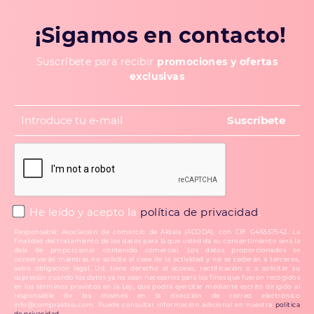
¡Sigamos en contacto!
Suscríbete para recibir
promociones y ofertas
exclusivas
He leído y acepto la
política de privacidad
.
Responsable: Asociación de comercio de Aldaia (ACODA), con CIF G46557542. La
finalidad del tratamiento de los datos para la que usted da su consentimiento será la
dela de proporcionar contenido comercial. Los datos proporcionados se
conservarán mientras no solicite el cese de la actividad y no se cederán a terceros,
salvo obligación legal. Ud. tiene derecho al acceso, rectificación o a solicitar su
supresión cuando los datos ya no sean necesarios para los fines que fueron recogidos
en los términos previstos en la Ley, que podrá ejercitar mediante escrito dirigido al
responsable de los mismos en la dirección de correo electrónico
info@compraldaia.com. Puede consultar información adicional en nuestra
política
de privacidad
.