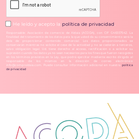
He leído y acepto la
política de privacidad
.
Responsable: Asociación de comercio de Aldaia (ACODA), con CIF G46557542. La
finalidad del tratamiento de los datos para la que usted da su consentimiento será la
dela de proporcionar contenido comercial. Los datos proporcionados se
conservarán mientras no solicite el cese de la actividad y no se cederán a terceros,
salvo obligación legal. Ud. tiene derecho al acceso, rectificación o a solicitar su
supresión cuando los datos ya no sean necesarios para los fines que fueron recogidos
en los términos previstos en la Ley, que podrá ejercitar mediante escrito dirigido al
responsable de los mismos en la dirección de correo electrónico
info@compraldaia.com. Puede consultar información adicional en nuestra
política
de privacidad
.