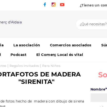
¿Tienes un co
erç d'Aldaia
ia
La asociación
Comercios asociados
Sú
d
Podcast
El Comerç Local és vital
|
|
ctos
Regalos Invitados
Para Niños
ORTAFOTOS DE MADERA
So
"SIRENITA"
Nombre
de fotos hecho de madera con dibujo de sirena
ieve