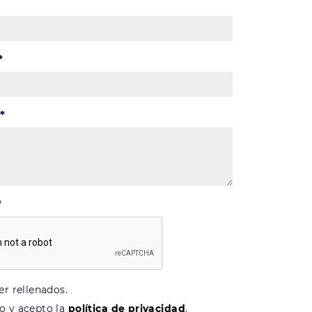
*
*
*
r rellenados.
o y acepto la
política de privacidad
.