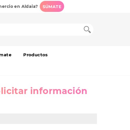
mercio en Aldaia?
SÚMATE
mate
Productos
licitar información
*