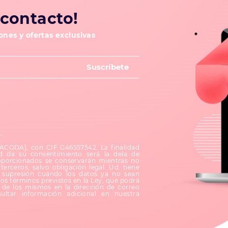
contacto!
nes y ofertas exclusivas
d
.
(ACODA), con CIF G46557542. La finalidad
d da su consentimiento será la dela de
oporcionados se conservarán mientras no
terceros, salvo obligación legal. Ud. tiene
su supresión cuando los datos ya no sean
los términos previstos en la Ley, que podrá
le de los mismos en la dirección de correo
ultar información adicional en nuestra