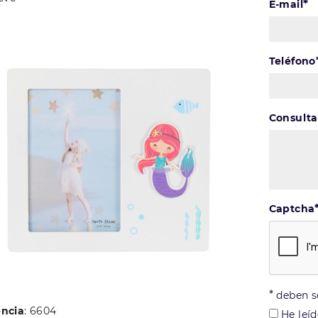
*
E-mail
Teléfono
Consulta
Captcha
*
deben se
encia
: 6604
He leíd