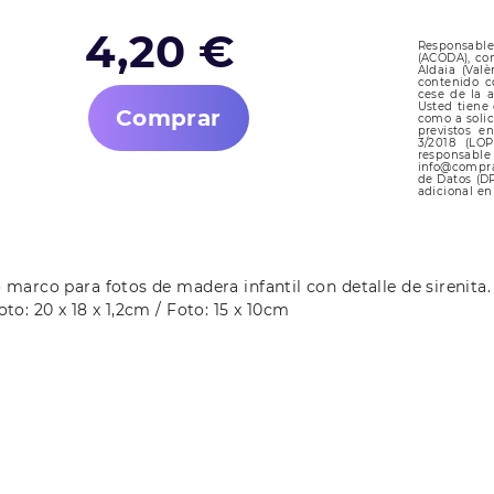
4,20 €
Responsabl
(ACODA), con
Aldaia (Valè
contenido c
cese de la a
Usted tiene 
Comprar
como a solic
previstos e
3/2018 (LOP
responsabl
info@compra
de Datos (D
adicional e
 marco para fotos de madera infantil con detalle de sirenita. El
oto: 20 x 18 x 1,2cm / Foto: 15 x 10cm