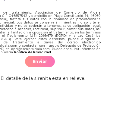
e del tratamiento: Asociación de Comercio de Aldaia
 CIF G46557542 y domicilio en Plaça Constitució, 14, 46960
ncia), tratará sus datos con la finalidad de proporcionarle
omercial. Los datos se conservarán mientras no solicite el
ctividad y no se cederán a terceros, salvo obligación legal.
derecho a acceder, rectificar, suprimir, portar sus datos, así
itar la limitación u oposición al tratamiento, en los términos
n el Reglamento (UE) 2016/679 (RGPD) y la Ley Orgánica
DGDD). Para ejercer estos derechos, puede dirigirse al
e del tratamiento a través del correo electrónico
ldaia.com o contactar con nuestro Delegado de Protección
PD) en dpd@compraldaia.com. Puede consultar información
n nuestra
Política de Privacidad
Enviar
 detalle de la sirenita esta en relieve.