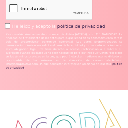
He leído y acepto la
política de privacidad
.
Responsable: Asociación de comercio de Aldaia (ACODA), con CIF G46557542. La
finalidad del tratamiento de los datos para la que usted da su consentimiento será la
dela de proporcionar contenido comercial. Los datos proporcionados se
conservarán mientras no solicite el cese de la actividad y no se cederán a terceros,
salvo obligación legal. Ud. tiene derecho al acceso, rectificación o a solicitar su
supresión cuando los datos ya no sean necesarios para los fines que fueron recogidos
en los términos previstos en la Ley, que podrá ejercitar mediante escrito dirigido al
responsable de los mismos en la dirección de correo electrónico
info@compraldaia.com. Puede consultar información adicional en nuestra
política
de privacidad
.