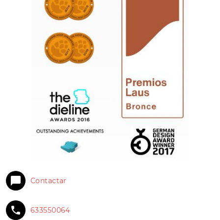
Contactar
633550064