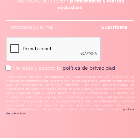
Suscríbete para recibir
promociones y ofertas
exclusivas
He leído y acepto la
política de privacidad
.
Responsable: Asociación de comercio de Aldaia (ACODA), con CIF G46557542. La
finalidad del tratamiento de los datos para la que usted da su consentimiento será la
dela de proporcionar contenido comercial. Los datos proporcionados se
conservarán mientras no solicite el cese de la actividad y no se cederán a terceros,
salvo obligación legal. Ud. tiene derecho al acceso, rectificación o a solicitar su
supresión cuando los datos ya no sean necesarios para los fines que fueron recogidos
en los términos previstos en la Ley, que podrá ejercitar mediante escrito dirigido al
responsable de los mismos en la dirección de correo electrónico
info@compraldaia.com. Puede consultar información adicional en nuestra
política
de privacidad
.