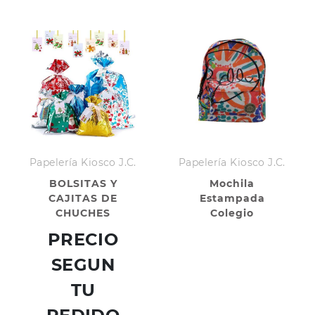
Papelería Kiosco J.C.
Papelería Kiosco J.C.
BOLSITAS Y
Mochila
CAJITAS DE
Estampada
CHUCHES
Colegio
PERSONALIZADAS
PRECIO
PARA NAVIDAD Y
REYES MAGOS
SEGUN
TU