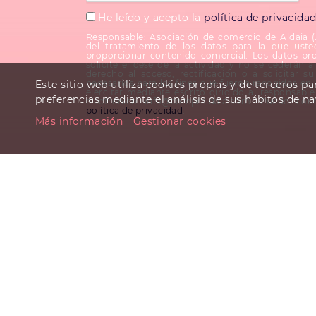
He leído y acepto la
política de privacida
Responsable: Asociación de comercio de Aldaia 
del tratamiento de los datos para la que uste
proporcionar contenido comercial. Los datos pr
solicite el cese de la actividad y no se cederán a 
derecho al acceso, rectificación o a solicitar 
necesarios para los fines que fueron recogidos en 
Este sitio web utiliza cookies propias y de terceros p
ejercitar mediante escrito dirigido al responsab
preferencias mediante el análisis de sus hábitos de n
electrónico info@compraldaia.com. Puede cons
política de privacidad
.
Más información
Gestionar cookies