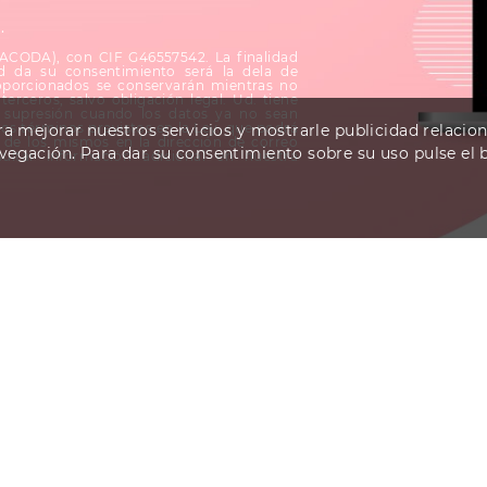
d
.
(ACODA), con CIF G46557542. La finalidad
d da su consentimiento será la dela de
oporcionados se conservarán mientras no
terceros, salvo obligación legal. Ud. tiene
su supresión cuando los datos ya no sean
los términos previstos en la Ley, que podrá
ara mejorar nuestros servicios y mostrarle publicidad relacio
le de los mismos en la dirección de correo
avegación. Para dar su consentimiento sobre su uso pulse el
ultar información adicional en nuestra