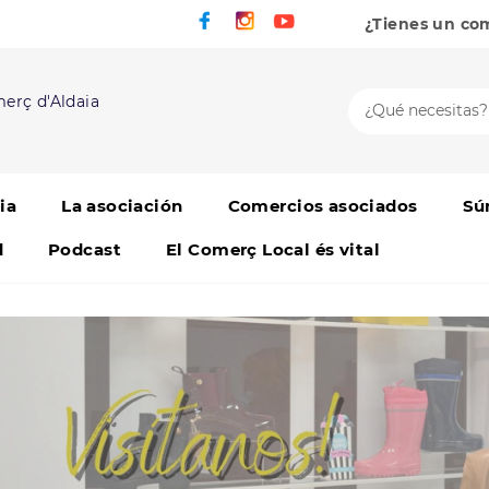
¿Tienes un co
erç d'Aldaia
ia
La asociación
Comercios asociados
Sú
d
Podcast
El Comerç Local és vital