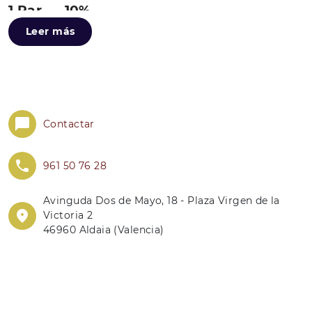
1 Par 10%
Leer más
2 Pares 50% Descuento en la 2ª Unidad.
* El Descuento se Aplicará en el artículo de menor
importe
Contactar
961 50 76 28
Avinguda Dos de Mayo, 18 - Plaza Virgen de la
Victoria 2
46960 Aldaia (Valencia)