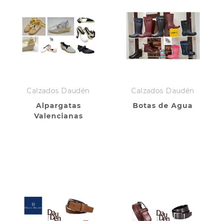
Calzados Daudén
Calzados Daudén
Alpargatas
Botas de Agua
Valencianas