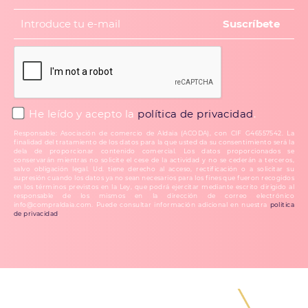
He leído y acepto la
política de privacidad
.
Responsable: Asociación de comercio de Aldaia (ACODA), con CIF G46557542. La
finalidad del tratamiento de los datos para la que usted da su consentimiento será la
dela de proporcionar contenido comercial. Los datos proporcionados se
conservarán mientras no solicite el cese de la actividad y no se cederán a terceros,
salvo obligación legal. Ud. tiene derecho al acceso, rectificación o a solicitar su
supresión cuando los datos ya no sean necesarios para los fines que fueron recogidos
en los términos previstos en la Ley, que podrá ejercitar mediante escrito dirigido al
responsable de los mismos en la dirección de correo electrónico
info@compraldaia.com. Puede consultar información adicional en nuestra
política
de privacidad
.