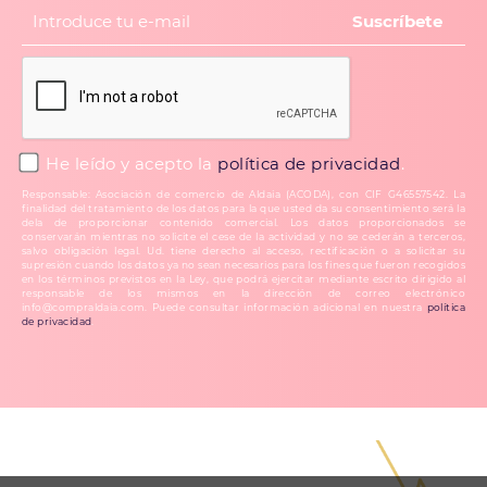
He leído y acepto la
política de privacidad
.
Responsable: Asociación de comercio de Aldaia (ACODA), con CIF G46557542. La
finalidad del tratamiento de los datos para la que usted da su consentimiento será la
dela de proporcionar contenido comercial. Los datos proporcionados se
conservarán mientras no solicite el cese de la actividad y no se cederán a terceros,
salvo obligación legal. Ud. tiene derecho al acceso, rectificación o a solicitar su
supresión cuando los datos ya no sean necesarios para los fines que fueron recogidos
en los términos previstos en la Ley, que podrá ejercitar mediante escrito dirigido al
responsable de los mismos en la dirección de correo electrónico
info@compraldaia.com. Puede consultar información adicional en nuestra
política
de privacidad
.