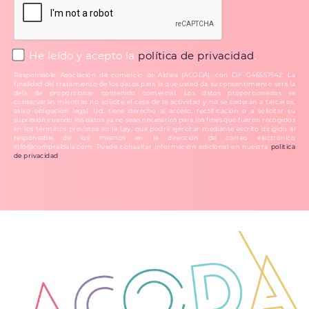
He leído y acepto la
política de privacidad
.
Responsable: Asociación de comercio de Aldaia (ACODA), con CIF G46557542. La
finalidad del tratamiento de los datos para la que usted da su consentimiento será la
dela de proporcionar contenido comercial. Los datos proporcionados se
conservarán mientras no solicite el cese de la actividad y no se cederán a terceros,
salvo obligación legal. Ud. tiene derecho al acceso, rectificación o a solicitar su
supresión cuando los datos ya no sean necesarios para los fines que fueron recogidos
en los términos previstos en la Ley, que podrá ejercitar mediante escrito dirigido al
responsable de los mismos en la dirección de correo electrónico
info@compraldaia.com. Puede consultar información adicional en nuestra
política
de privacidad
.