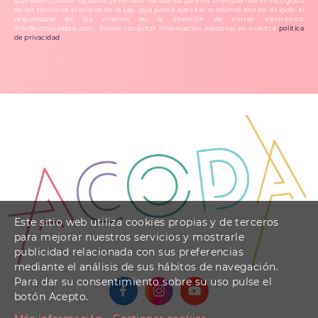
supresión cuando los datos ya no sean necesarios para los fines que fueron recogidos
en los términos previstos en la Ley, que podrá ejercitar mediante escrito dirigido al
responsable de los mismos en la dirección de correo electrónico
info@compraldaia.com. Puede consultar información adicional en nuestra
política
de privacidad
.
Este sitio web utiliza cookies propias y de terceros
para mejorar nuestros servicios y mostrarle
publicidad relacionada con sus preferencias
mediante el análisis de sus hábitos de navegación.
Para dar su consentimiento sobre su uso pulse el
botón Acepto.