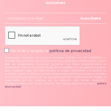
exclusivas
He leído y acepto la
política de privacidad
.
Responsable: Asociación de comercio de Aldaia (ACODA), con CIF G46557542. La
finalidad del tratamiento de los datos para la que usted da su consentimiento será la
dela de proporcionar contenido comercial. Los datos proporcionados se
conservarán mientras no solicite el cese de la actividad y no se cederán a terceros,
salvo obligación legal. Ud. tiene derecho al acceso, rectificación o a solicitar su
supresión cuando los datos ya no sean necesarios para los fines que fueron recogidos
en los términos previstos en la Ley, que podrá ejercitar mediante escrito dirigido al
responsable de los mismos en la dirección de correo electrónico
info@compraldaia.com. Puede consultar información adicional en nuestra
política
de privacidad
.