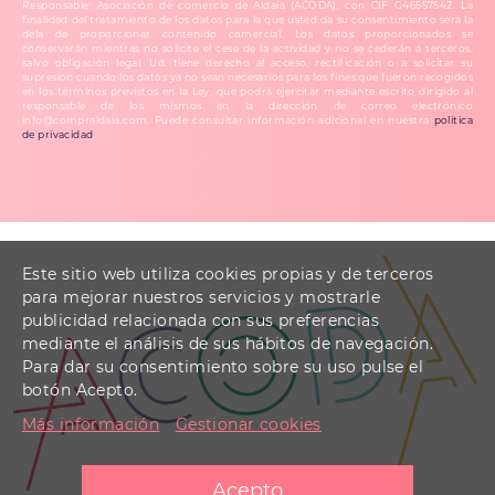
Responsable: Asociación de comercio de Aldaia (ACODA), con CIF G46557542. La
finalidad del tratamiento de los datos para la que usted da su consentimiento será la
dela de proporcionar contenido comercial. Los datos proporcionados se
conservarán mientras no solicite el cese de la actividad y no se cederán a terceros,
salvo obligación legal. Ud. tiene derecho al acceso, rectificación o a solicitar su
supresión cuando los datos ya no sean necesarios para los fines que fueron recogidos
en los términos previstos en la Ley, que podrá ejercitar mediante escrito dirigido al
responsable de los mismos en la dirección de correo electrónico
info@compraldaia.com. Puede consultar información adicional en nuestra
política
de privacidad
.
Este sitio web utiliza cookies propias y de terceros
para mejorar nuestros servicios y mostrarle
publicidad relacionada con sus preferencias
mediante el análisis de sus hábitos de navegación.
Para dar su consentimiento sobre su uso pulse el
botón Acepto.
Más información
Gestionar cookies