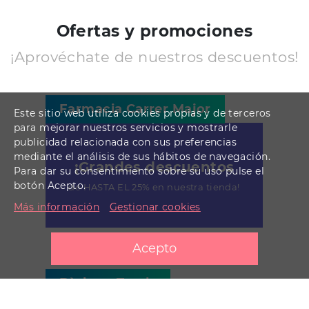
Ofertas y promociones
¡Aprovéchate de nuestros descuentos!
Farmacia Carrer Major
Este sitio web utiliza cookies propias y de terceros
para mejorar nuestros servicios y mostrarle
publicidad relacionada con sus preferencias
mediante el análisis de sus hábitos de navegación.
¡Grandes descuentos
Para dar su consentimiento sobre su uso pulse el
botón Acepto.
de HASTA EL 25% en nuestra tienda!
Más información
Gestionar cookies
Bàrbara Tenda