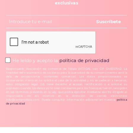
exclusivas
He leído y acepto la
política de privacidad
.
Responsable: Asociación de comercio de Aldaia (ACODA), con CIF G46557542. La
finalidad del tratamiento de los datos para la que usted da su consentimiento será la
dela de proporcionar contenido comercial. Los datos proporcionados se
conservarán mientras no solicite el cese de la actividad y no se cederán a terceros,
salvo obligación legal. Ud. tiene derecho al acceso, rectificación o a solicitar su
supresión cuando los datos ya no sean necesarios para los fines que fueron recogidos
en los términos previstos en la Ley, que podrá ejercitar mediante escrito dirigido al
responsable de los mismos en la dirección de correo electrónico
info@compraldaia.com. Puede consultar información adicional en nuestra
política
de privacidad
.