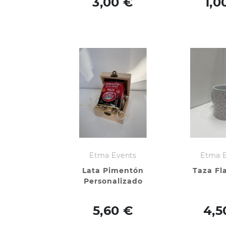
3,00 €
1,0
Etma Events
Etma 
Lata Pimentón
Taza F
Personalizado
5,60 €
4,5