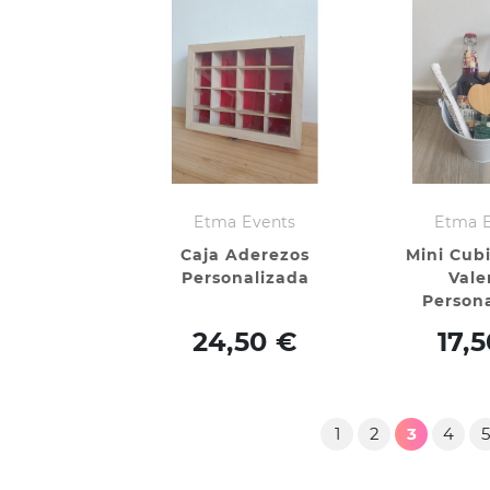
Etma Events
Etma 
Caja Aderezos
Mini Cub
Personalizada
Vale
Person
24,50 €
17,
1
2
3
4