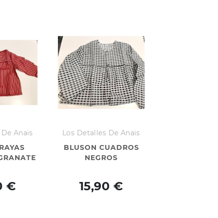
 De Anais
Los Detalles De Anais
RAYAS
BLUSON CUADROS
GRANATE
NEGROS
0 €
15,90 €