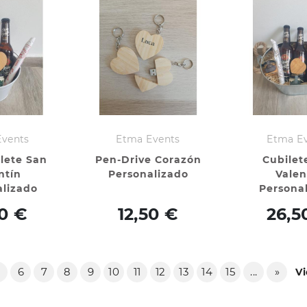
Events
Etma Events
Etma E
ilete San
Pen-Drive Corazón
Cubilet
ntín
Personalizado
Valen
alizado
Persona
50 €
12,50 €
26,5
5
6
7
8
9
10
11
12
13
14
15
...
»
Vi