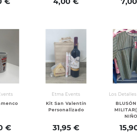
0 €
4,00 €
7,0
Events
Etma Events
Los Detalles
lamenco
Kit San Valentín
BLUSÓN
Personalizado
MILITAR
NIÑO
0 €
31,95 €
15,9