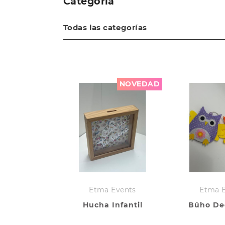
Categoría
Todas las categorías
NOVEDAD
Etma Events
Etma 
Hucha Infantil
Búho De