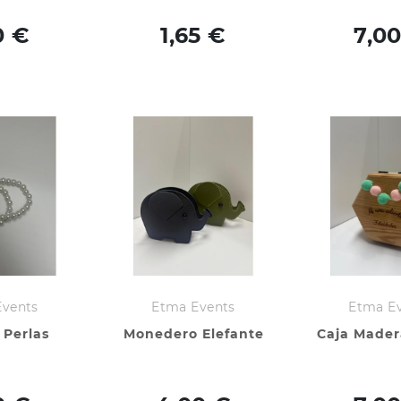
0 €
1,65 €
7,0
Events
Etma Events
Etma E
 Perlas
Monedero Elefante
Caja Mader