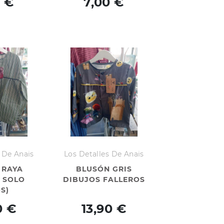
0 €
7,00 €
 De Anais
Los Detalles De Anais
 RAYA
BLUSÓN GRIS
( SOLO
DIBUJOS FALLEROS
S)
0 €
13,90 €