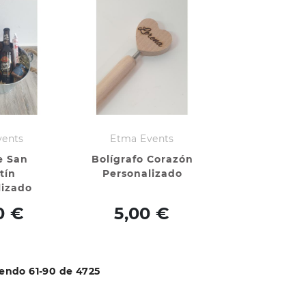
vents
Etma Events
e San
Bolígrafo Corazón
tín
Personalizado
lizado
0 €
5,00 €
endo 61-90 de 4725