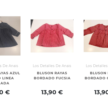
s De Anais
Los Detalles De Anais
Los Detalles
AYAS AZUL
BLUSON RAYAS
BLUSON 
 LINEA
BORDADO FUCSIA
BORDADO 
DADA
90 €
13,90 €
13,9