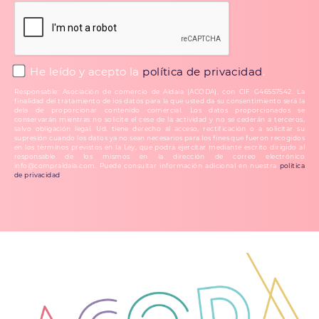
He leído y acepto la
política de privacidad
.
Responsable: Asociación de comercio de Aldaia (ACODA), con CIF G46557542. La
finalidad del tratamiento de los datos para la que usted da su consentimiento será la
dela de proporcionar contenido comercial. Los datos proporcionados se
conservarán mientras no solicite el cese de la actividad y no se cederán a terceros,
salvo obligación legal. Ud. tiene derecho al acceso, rectificación o a solicitar su
supresión cuando los datos ya no sean necesarios para los fines que fueron recogidos
en los términos previstos en la Ley, que podrá ejercitar mediante escrito dirigido al
responsable de los mismos en la dirección de correo electrónico
info@compraldaia.com. Puede consultar información adicional en nuestra
política
de privacidad
.