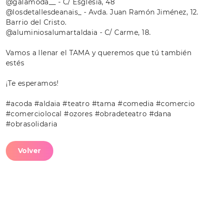
@galamoda__ - C/ Església, 48
@losdetallesdeanais_ - Avda. Juan Ramón Jiménez, 12.
Barrio del Cristo.
@aluminiosalumartaldaia - C/ Carme, 18.
Vamos a llenar el TAMA y queremos que tú también
estés
¡Te esperamos!
#acoda #aldaia #teatro #tama #comedia #comercio
#comerciolocal #ozores #obradeteatro #dana
#obrasolidaria
Volver