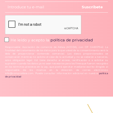
He leído y acepto la
política de privacidad
.
Responsable: Asociación de comercio de Aldaia (ACODA), con CIF G46557542. La
finalidad del tratamiento de los datos para la que usted da su consentimiento será la
dela de proporcionar contenido comercial. Los datos proporcionados se
conservarán mientras no solicite el cese de la actividad y no se cederán a terceros,
salvo obligación legal. Ud. tiene derecho al acceso, rectificación o a solicitar su
supresión cuando los datos ya no sean necesarios para los fines que fueron recogidos
en los términos previstos en la Ley, que podrá ejercitar mediante escrito dirigido al
responsable de los mismos en la dirección de correo electrónico
info@compraldaia.com. Puede consultar información adicional en nuestra
política
de privacidad
.