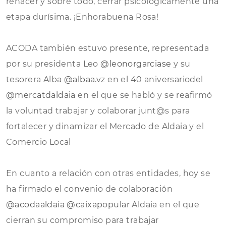
renacer y sobre todo, cerrar psicológicamente una
etapa durísima. ¡Enhorabuena Rosa!
ACODA también estuvo presente, representada
por su presidenta Leo
@leonorgarciase
y su
tesorera Alba
@albaa.vz
en el 40 aniversariodel
@mercatdaldaia
en el que se habló y se reafirmó
la voluntad trabajar y colaborar junt@s para
fortalecer y dinamizar el Mercado de Aldaia y el
Comercio Local
En cuanto a relación con otras entidades, hoy se
ha firmado el convenio de colaboración
@acodaaldaia
@caixapopular
Aldaia en el que
cierran su compromiso para trabajar