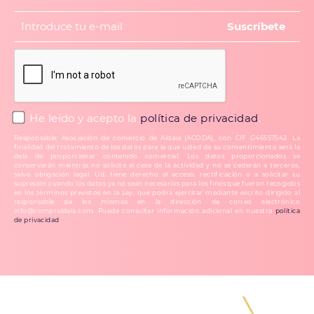
He leído y acepto la
política de privacidad
.
Responsable: Asociación de comercio de Aldaia (ACODA), con CIF G46557542. La
finalidad del tratamiento de los datos para la que usted da su consentimiento será la
dela de proporcionar contenido comercial. Los datos proporcionados se
conservarán mientras no solicite el cese de la actividad y no se cederán a terceros,
salvo obligación legal. Ud. tiene derecho al acceso, rectificación o a solicitar su
supresión cuando los datos ya no sean necesarios para los fines que fueron recogidos
en los términos previstos en la Ley, que podrá ejercitar mediante escrito dirigido al
responsable de los mismos en la dirección de correo electrónico
info@compraldaia.com. Puede consultar información adicional en nuestra
política
de privacidad
.