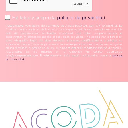
He leído y acepto la
política de privacidad
.
Responsable: Asociación de comercio de Aldaia (ACODA), con CIF G46557542. La
finalidad del tratamiento de los datos para la que usted da su consentimiento será la
dela de proporcionar contenido comercial. Los datos proporcionados se
conservarán mientras no solicite el cese de la actividad y no se cederán a terceros,
salvo obligación legal. Ud. tiene derecho al acceso, rectificación o a solicitar su
supresión cuando los datos ya no sean necesarios para los fines que fueron recogidos
en los términos previstos en la Ley, que podrá ejercitar mediante escrito dirigido al
responsable de los mismos en la dirección de correo electrónico
info@compraldaia.com. Puede consultar información adicional en nuestra
política
de privacidad
.